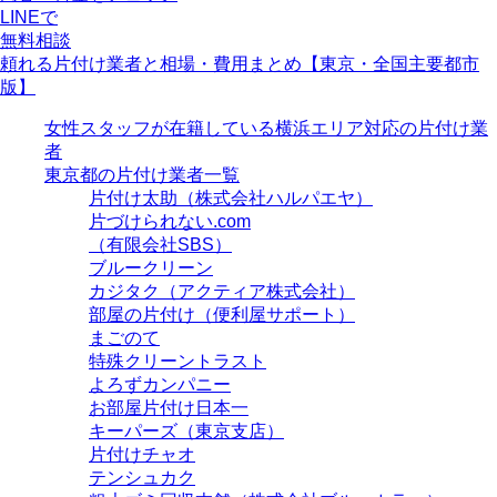
LINEで
無料相談
頼れる片付け業者と相場・費用まとめ【東京・全国主要都市
版】
女性スタッフが在籍している横浜エリア対応の片付け業
者
東京都の片付け業者一覧
片付け太助（株式会社ハルパエヤ）
片づけられない.com
（有限会社SBS）
ブルークリーン
カジタク（アクティア株式会社）
部屋の片付け（便利屋サポート）
まごのて
特殊クリーントラスト
よろずカンパニー
お部屋片付け日本一
キーパーズ（東京支店）
片付けチャオ
テンシュカク