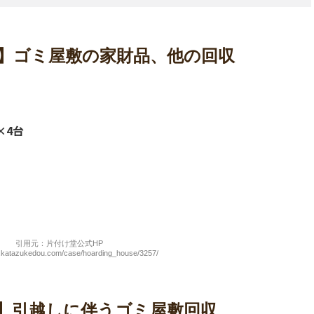
様】ゴミ屋敷の家財品、他の回収
×4台
引用元：片付け堂公式HP
w.katazukedou.com/case/hoarding_house/3257/
様】引越しに伴うゴミ屋敷回収