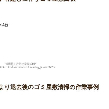
×4台
引用元：片付け堂公式HP
w.katazukedou.com/case/hoarding_house/3220/
様より退去後のゴミ屋敷清掃の作業事例