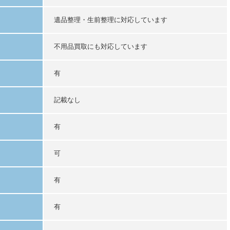
遺品整理・生前整理に対応しています
不用品買取にも対応しています
有
記載なし
有
可
有
有