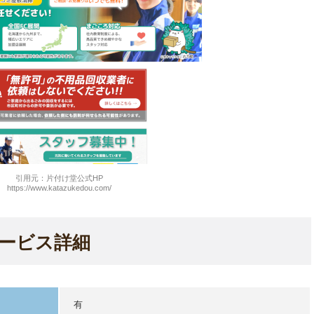
引用元：片付け堂公式HP
https://www.katazukedou.com/
ービス詳細
有