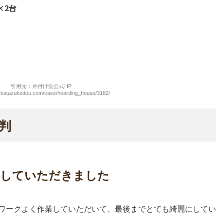
×2台
引用元：片付け堂公式HP
w.katazukedou.com/case/hoarding_house/3182/
判
にしていただきました
ワークよく作業していただいて、最後までとても綺麗にしてい