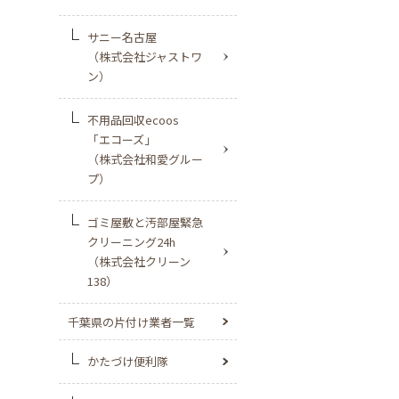
サニー名古屋
（株式会社ジャストワ
ン）
不用品回収ecoos
「エコーズ」
（株式会社和愛グルー
プ）
ゴミ屋敷と汚部屋緊急
クリーニング24h
（株式会社クリーン
138）
千葉県の片付け業者一覧
かたづけ便利隊