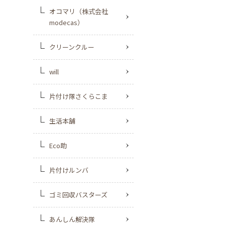
オコマリ（株式会社
modecas）
クリーンクルー
will
片付け隊さくらこま
生活本舗
Eco助
片付けルンバ
ゴミ回収バスターズ
あんしん解決隊